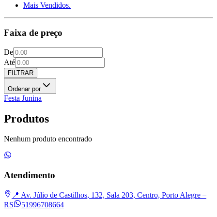
Mais Vendidos.
Faixa de preço
De
Até
FILTRAR
Ordenar por
Festa Junina
Produtos
Nenhum produto encontrado
Atendimento
📍 Av. Júlio de Castilhos, 132, Sala 203, Centro, Porto Alegre –
RS
51996708664