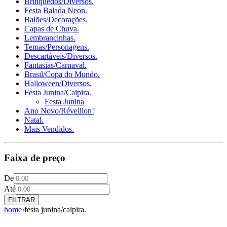
Brinquedos/Diversos.
Festa Balada Neon.
Balões/Decorações.
Capas de Chuva.
Lembrancinhas.
Temas/Personagens.
Descartáveis/Diversos.
Fantasias/Carnaval.
Brasil/Copa do Mundo.
Halloween/Diversos.
Festa Junina/Caipira.
Festa Junina
Ano Novo/Réveillon!
Natal.
Mais Vendidos.
Faixa de preço
De
Até
FILTRAR
home
›
festa junina/caipira.