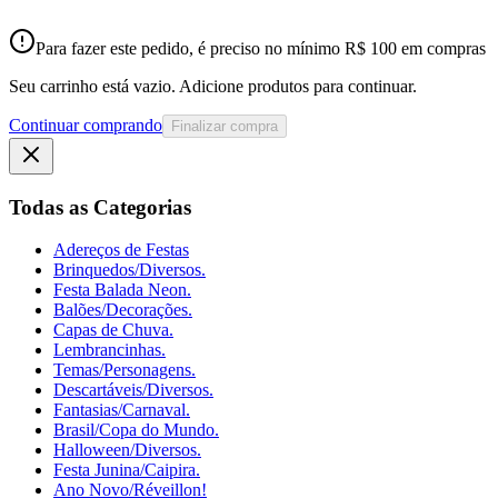
Para fazer este pedido, é preciso no mínimo R$ 100 em compras
Seu carrinho está vazio. Adicione produtos para continuar.
Continuar comprando
Finalizar compra
Todas as Categorias
Adereços de Festas
Brinquedos/Diversos.
Festa Balada Neon.
Balões/Decorações.
Capas de Chuva.
Lembrancinhas.
Temas/Personagens.
Descartáveis/Diversos.
Fantasias/Carnaval.
Brasil/Copa do Mundo.
Halloween/Diversos.
Festa Junina/Caipira.
Ano Novo/Réveillon!