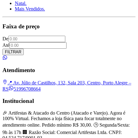
Natal.
Mais Vendidos.
Faixa de preço
De
Até
FILTRAR
Atendimento
📍 Av. Júlio de Castilhos, 132, Sala 203, Centro, Porto Alegre –
RS
51996708664
Institucional
🎉 Artifestas & Atacado do Centro (Atacado e Varejo). Agora é
100% Virtual. Fechamos a loja física para focar totalmente no
atendimento online. Pedido mínimo R$ 30,00. 🕒 Segunda/Sexta:
9h às 17h 🏢 Razão Social: Comercial Artifestas Ltda. CNPJ:
04.524.717/0001-93