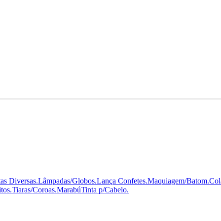
as Diversas.
Lâmpadas/Globos.
Lança Confetes.
Maquiagem/Batom.
Col
tos.
Tiaras/Coroas.
Marabú
Tinta p/Cabelo.