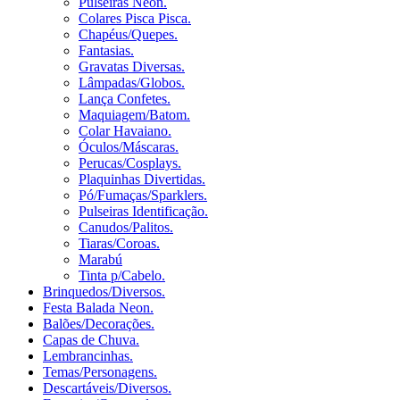
Pulseiras Neon.
Colares Pisca Pisca.
Chapéus/Quepes.
Fantasias.
Gravatas Diversas.
Lâmpadas/Globos.
Lança Confetes.
Maquiagem/Batom.
Colar Havaiano.
Óculos/Máscaras.
Perucas/Cosplays.
Plaquinhas Divertidas.
Pó/Fumaças/Sparklers.
Pulseiras Identificação.
Canudos/Palitos.
Tiaras/Coroas.
Marabú
Tinta p/Cabelo.
Brinquedos/Diversos.
Festa Balada Neon.
Balões/Decorações.
Capas de Chuva.
Lembrancinhas.
Temas/Personagens.
Descartáveis/Diversos.