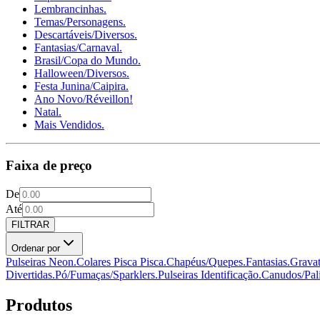
Lembrancinhas.
Temas/Personagens.
Descartáveis/Diversos.
Fantasias/Carnaval.
Brasil/Copa do Mundo.
Halloween/Diversos.
Festa Junina/Caipira.
Ano Novo/Réveillon!
Natal.
Mais Vendidos.
Faixa de preço
De
Até
FILTRAR
Ordenar por
Pulseiras Neon.
Colares Pisca Pisca.
Chapéus/Quepes.
Fantasias.
Gravat
Divertidas.
Pó/Fumaças/Sparklers.
Pulseiras Identificação.
Canudos/Pali
Produtos