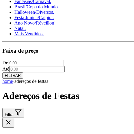
Fantasias/Carnaval.
Brasil/Copa do Mundo.
Halloween/Diversos.
Festa Junina/Caipira.
Ano Novo/Réveillon!
Natal.
Mais Vendidos.
Faixa de preço
De
Até
FILTRAR
home
›
adereços de festas
Adereços de Festas
Filtrar