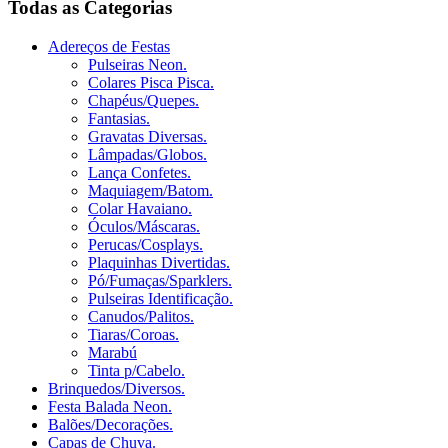
Todas as Categorias
Adereços de Festas
Pulseiras Neon.
Colares Pisca Pisca.
Chapéus/Quepes.
Fantasias.
Gravatas Diversas.
Lâmpadas/Globos.
Lança Confetes.
Maquiagem/Batom.
Colar Havaiano.
Óculos/Máscaras.
Perucas/Cosplays.
Plaquinhas Divertidas.
Pó/Fumaças/Sparklers.
Pulseiras Identificação.
Canudos/Palitos.
Tiaras/Coroas.
Marabú
Tinta p/Cabelo.
Brinquedos/Diversos.
Festa Balada Neon.
Balões/Decorações.
Capas de Chuva.