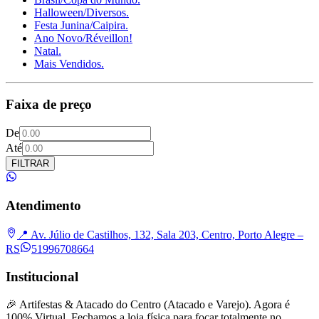
Halloween/Diversos.
Festa Junina/Caipira.
Ano Novo/Réveillon!
Natal.
Mais Vendidos.
Faixa de preço
De
Até
FILTRAR
Atendimento
📍 Av. Júlio de Castilhos, 132, Sala 203, Centro, Porto Alegre –
RS
51996708664
Institucional
🎉 Artifestas & Atacado do Centro (Atacado e Varejo). Agora é
100% Virtual. Fechamos a loja física para focar totalmente no