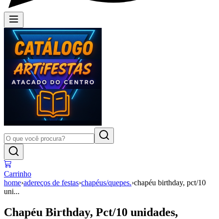
Carrinho
home
›
adereços de festas
›
chapéus/quepes.
›
chapéu birthday, pct/10
uni...
Chapéu Birthday, Pct/10 unidades,