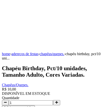
home
›
adereços de festas
›
chapéus/quepes.
›
chapéu birthday, pct/10
uni...
Chapéu Birthday, Pct/10 unidades,
Tamanho Adulto, Cores Variadas.
Chapéus/Quepes.
R$ 10,00
DISPONÍVEL EM ESTOQUE
Quantidade