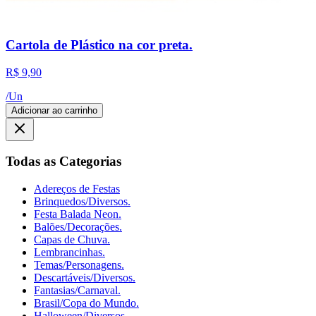
Cartola de Plástico na cor preta.
R$ 9,90
/
Un
Adicionar ao carrinho
Todas as Categorias
Adereços de Festas
Brinquedos/Diversos.
Festa Balada Neon.
Balões/Decorações.
Capas de Chuva.
Lembrancinhas.
Temas/Personagens.
Descartáveis/Diversos.
Fantasias/Carnaval.
Brasil/Copa do Mundo.
Halloween/Diversos.