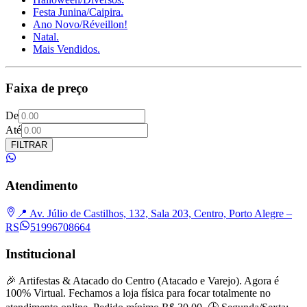
Festa Junina/Caipira.
Ano Novo/Réveillon!
Natal.
Mais Vendidos.
Faixa de preço
De
Até
FILTRAR
Atendimento
📍 Av. Júlio de Castilhos, 132, Sala 203, Centro, Porto Alegre –
RS
51996708664
Institucional
🎉 Artifestas & Atacado do Centro (Atacado e Varejo). Agora é
100% Virtual. Fechamos a loja física para focar totalmente no