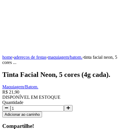
home
›
adereços de festas
›
maquiagem/batom.
›
tinta facial neon, 5
cores ...
Tinta Facial Neon, 5 cores (4g cada).
Maquiagem/Batom.
R$ 21,90
DISPONÍVEL EM ESTOQUE
Quantidade
Adicionar ao carrinho
Compartilhe!