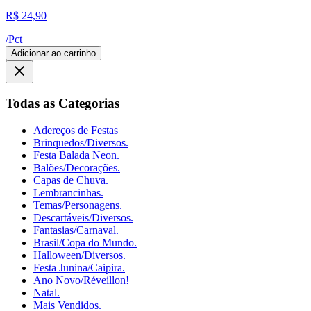
R$ 24,90
/
Pct
Adicionar ao carrinho
Todas as Categorias
Adereços de Festas
Brinquedos/Diversos.
Festa Balada Neon.
Balões/Decorações.
Capas de Chuva.
Lembrancinhas.
Temas/Personagens.
Descartáveis/Diversos.
Fantasias/Carnaval.
Brasil/Copa do Mundo.
Halloween/Diversos.
Festa Junina/Caipira.
Ano Novo/Réveillon!
Natal.
Mais Vendidos.