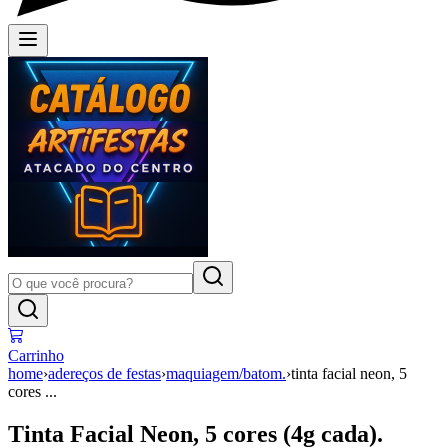
Carrinho
home
›
adereços de festas
›
maquiagem/batom.
›
tinta facial neon, 5
cores ...
Tinta Facial Neon, 5 cores (4g cada).