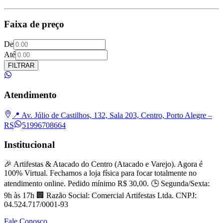
Faixa de preço
De
Até
FILTRAR
Atendimento
📍 Av. Júlio de Castilhos, 132, Sala 203, Centro, Porto Alegre –
RS
51996708664
Institucional
🎉 Artifestas & Atacado do Centro (Atacado e Varejo). Agora é
100% Virtual. Fechamos a loja física para focar totalmente no
atendimento online. Pedido mínimo R$ 30,00. 🕒 Segunda/Sexta:
9h às 17h 🏢 Razão Social: Comercial Artifestas Ltda. CNPJ:
04.524.717/0001-93
Fale Conosco