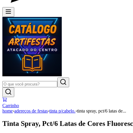
Carrinho
home
›
adereços de festas
›
tinta p/cabelo.
›
tinta spray, pct/6 latas de...
Tinta Spray, Pct/6 Latas de Cores Fluoresc