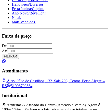
Halloween/Diversos.
Festa Junina/Caipira.
Ano Novo/Réveillon!
Natal.
Mais Vendidos.
Faixa de preço
De
Até
FILTRAR
Atendimento
📍 Av. Júlio de Castilhos, 132, Sala 203, Centro, Porto Alegre –
RS
51996708664
Institucional
🎉 Artifestas & Atacado do Centro (Atacado e Varejo). Agora é
100% Virtual. Fechamos a loja física para focar totalmente no