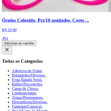
Óculos Colorido, Pct/10 unidades, Cores ...
R$ 19,90
/
Pct
Adicionar ao carrinho
Todas as Categorias
Adereços de Festas
Brinquedos/Diversos.
Festa Balada Neon.
Balões/Decorações.
Capas de Chuva.
Lembrancinhas.
Temas/Personagens.
Descartáveis/Diversos.
Fantasias/Carnaval.
Brasil/Copa do Mundo.