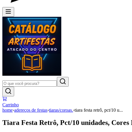
Carrinho
home
›
adereços de festas
›
tiaras/coroas.
›
tiara festa retrô, pct/10 u...
Tiara Festa Retrô, Pct/10 unidades, Core